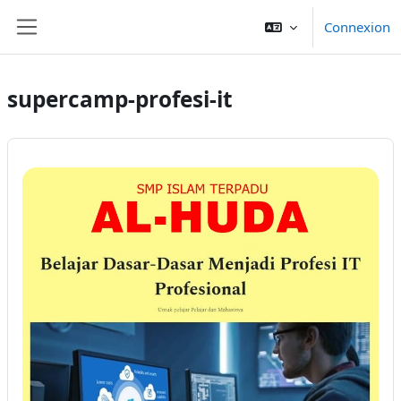
Passer au contenu principal
Connexion
Panneau latéral
supercamp-profesi-it