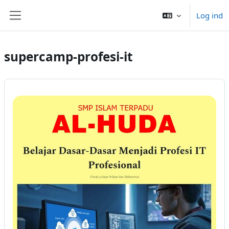
Gå til hovedindhold
Log ind
Sidepanel
supercamp-profesi-it