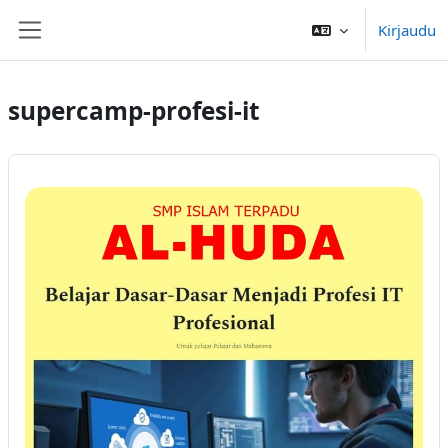
Siirry pääsisältöön
Kirjaudu
Sivupaneeli
supercamp-profesi-it