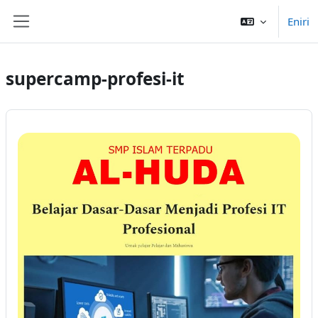
Salti al ĉefa enhavo
Eniri
Side panel
supercamp-profesi-it