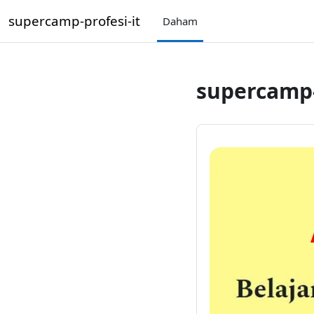
Iwerspring den Inhalt
supercamp-profesi-it
Daham
supercamp-