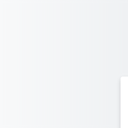
Surseglir tiel cuntegn da basa