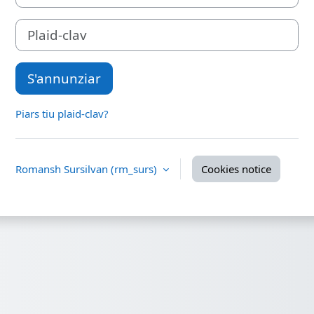
Plaid-clav
S'annunziar
Piars tiu plaid-clav?
Romansh Sursilvan ‎(rm_surs)‎
Cookies notice