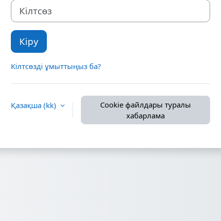
Кілтсөз
Кіру
Кілтсөзді ұмыттыңыз ба?
Cookie файлдары туралы
Қазақша ‎(kk)‎
хабарлама