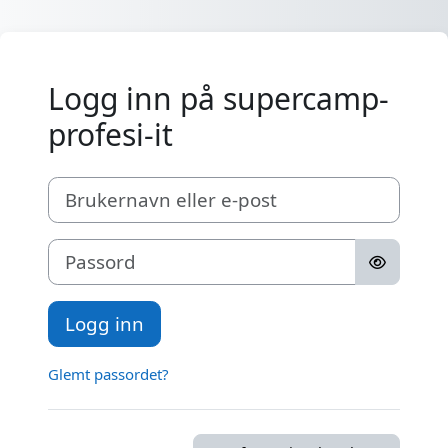
Gå til hovedinnhold
Logg inn på supercamp-
profesi-it
Brukernavn eller e-post
Passord
Logg inn
Glemt passordet?